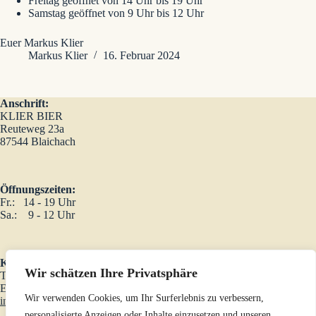
Freitag geöffnet von 14 Uhr bis 19 Uhr
Samstag geöffnet von 9 Uhr bis 12 Uhr
Euer Markus Klier
Markus Klier
16. Februar 2024
Anschrift:
KLIER BIER
Reuteweg 23a
87544 Blaichach
Öffnungszeiten:
Fr.: 14 - 19 Uhr
Sa.: 9 - 12 Uhr
Kontakt:
Wir schätzen Ihre Privatsphäre
Tel.:
08321 60 86 57
E-Mail:
Wir verwenden Cookies, um Ihr Surferlebnis zu verbessern,
info@klier-bier.de
personalisierte Anzeigen oder Inhalte einzusetzen und unseren